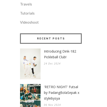
Travels
Tutorials
Videoshoot
RECENT POSTS
Introducing Dink-182
Pickleball Club!
24 Dec 2024
'RETRO NIGHT' Futsal
by PadangBolaSepak x
stylebysya
06 Nov 2024