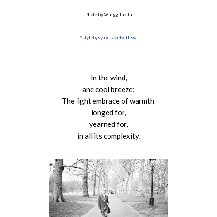
Photo by @anggilupita
#stylebysya
#travelwithsya
In the wind,
and cool breeze:
The light embrace of warmth,
longed for,
yearned for,
in all its complexity.