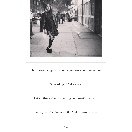
'She smokes a cigarette on the sidewalk and looks at me.
"So would you?" she asked.
I stood there silently. Letting her question sink in.
I let my imagination run wild. And I drown in them.
"No." '