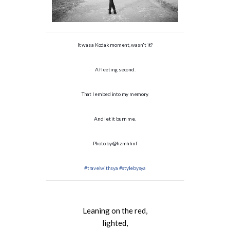
It was a Kodak moment, wasn't it?
A fleeting second.
That I embed into my memory.
And let it burn me.
Photo by @hzmhhnf
#travelwithsya
#stylebysya
Leaning on the red,
lighted,