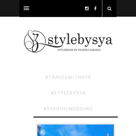
#TRAVELWITHSYA
#STYLEBYSYA
#SYADHILWEDDING